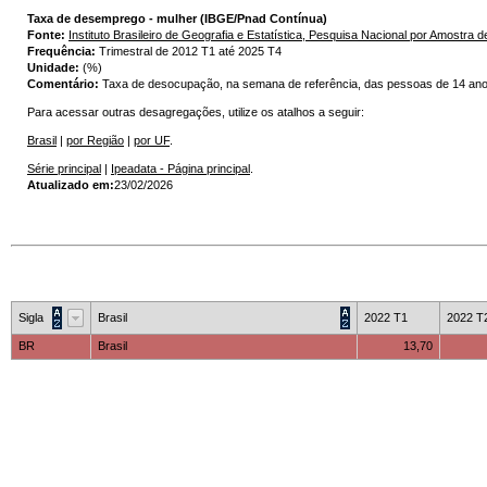
Taxa de desemprego - mulher (IBGE/Pnad Contínua)
Fonte:
Instituto Brasileiro de Geografia e Estatística, Pesquisa Nacional por Amostr
Frequência:
Trimestral de 2012 T1 até 2025 T4
Unidade:
(%)
Comentário:
Taxa de desocupação, na semana de referência, das pessoas de 14 ano
Para acessar outras desagregações, utilize os atalhos a seguir:
Brasil
|
por Região
|
por UF
.
Série principal
|
Ipeadata - Página principal
.
Atualizado em:
23/02/2026
Sigla
Brasil
2022 T1
2022 T
BR
Brasil
13,70