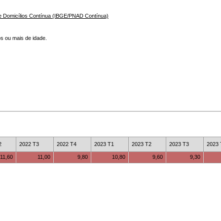
a de Domicílios Contínua (IBGE/PNAD Contínua)
s ou mais de idade.
2
2022 T3
2022 T4
2023 T1
2023 T2
2023 T3
2023 
11,60
11,00
9,80
10,80
9,60
9,30